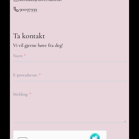
90097939
Ta kontakt
Vi vil gjerne høre fra deg!
Navn:
*
E-postadresse:
*
Melding:
*