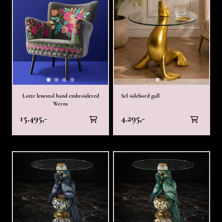
Lotte lenestol hand embroidered
Sel sidebord gull
Werns
15.495,-
4.295,-