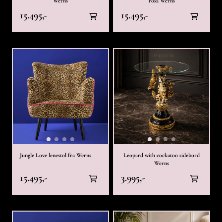
Werns
rosa Werns
15.495,-
15.495,-
Jungle Love lenestol fra Werns
Leopard with cockatoo sidebord
Werns
15.495,-
3.995,-