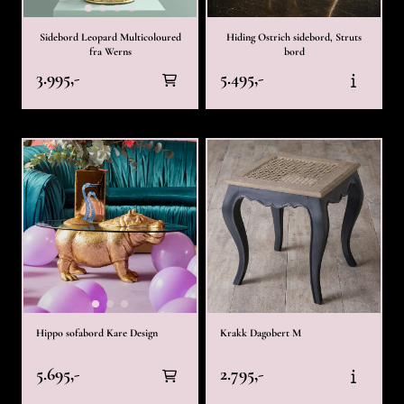
Sidebord Leopard Multicoloured
Hiding Ostrich sidebord, Struts
fra Werns
bord
3.995,-
5.495,-
Hippo sofabord Kare Design
Krakk Dagobert M
5.695,-
2.795,-