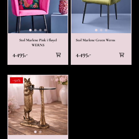
Stol Marlene Pink i fløyel
Stol Marlene Green Werns
WERNS
4.495,-
4.495,-
-50%