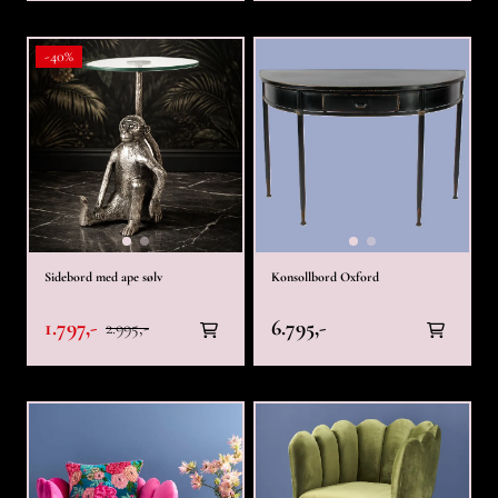
-40%
Sidebord med ape sølv
Konsollbord Oxford
1.797,-
6.795,-
2.995,-