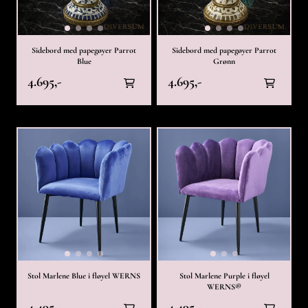
Sidebord med papegøyer Parrot
Sidebord med papegøyer Parrot
Blue
Grønn
4.695,-
4.695,-
Stol Marlene Blue i fløyel WERNS
Stol Marlene Purple i fløyel
WERNS®
4.495,-
4.495,-