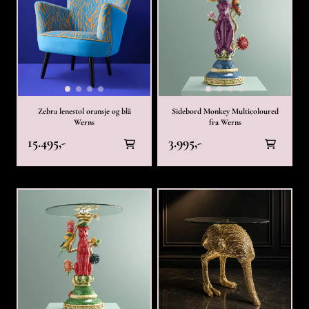
Zebra lenestol oransje og blå
Sidebord Monkey Multicoloured
Werns
fra Werns
15.495,-
3.995,-