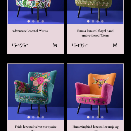
Adventure lenestol Werns
Emma lenestol fløyel hand
embroidered Werns
15.495,-
15.495,-
Frida lenestol velvet turquoise
Hummingbird lenestol oransje og