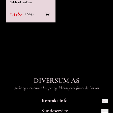
Sidebord med katt
1.448,-
2.895,-
DIVERSUM AS
Unike og morsomme lamper og dekorasjoner finner du hos oss.
Kontakt info
Diversum AS
Kundeservice
Skippergata 47